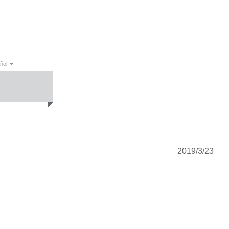
ñol
sh
Español
Português
2019/3/23