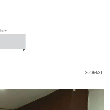
ñol
sh
Español
Português
2019/4/21