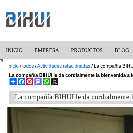
INICIO
EMPRESA
PRODUCTOS
BLOG
Inicio
/
todos
/
Actividades relacionadas
/
La compañía BIHUI 
La compañía BIHUI le da cordialmente la bienvenida a 
Share
Facebook
Pinterest
Mastodon
WhatsApp
X
La compañía BIHUI le da cordialmente la