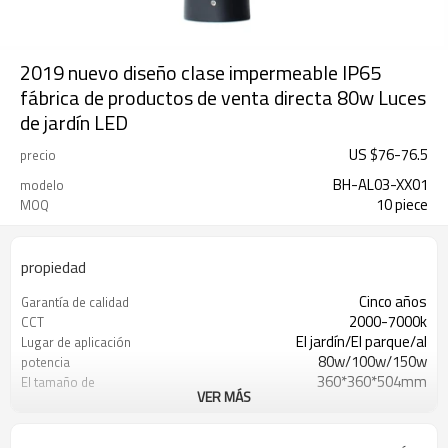
2019 nuevo diseño clase impermeable IP65
fábrica de productos de venta directa 80w Luces
de jardín LED
US $
76
-
76.5
precio
BH-AL03-XX01
modelo
10 piece
MOQ
propiedad
Cinco años
Garantía de calidad
2000-7000k
CCT
El jardín/El parque/al
Lugar de aplicación
80w/100w/150w
potencia
360*360*504mm
El tamaño de
VER MÁS
UL
La certificación
Lámpara de jardín
Palabra clave
<20%
THD