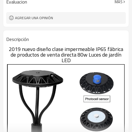
Evaluacion
MÁS
65
IP Rate
120°
Ángulo de las cuentas de
las luces
AGREGAR UNA OPINIÓN
Descripción
2019 nuevo diseño clase impermeable IP65 fábrica
de productos de venta directa 80w Luces de jardín
LED