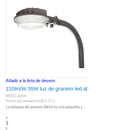
Añadir a la lista de deseos
120lm/W 35W luz de granero led al
MOQ:
1
piece
aire libre con garantía de cinco años
Precio por unidad:
US $
27-27.5
La lámpara del granero BIHUI es una pequeña y
delicada lámpara de jardín.
1