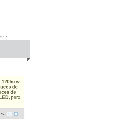
ñol
sh
Español
Português
e
120lm w
Luces de
uces de
 LED
, pero
Ver