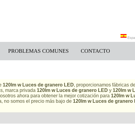
Espa
PROBLEMAS COMUNES
CONTACTO
Engli
de
120lm w Luces de granero LED
, proporcionamos fábricas d
as, marca privada
120lm w Luces de granero LED
y
120lm w 
osotros ahora para obtener la mejor cotización para
120lm w L
, no somos el precio más bajo de
120lm w Luces de granero