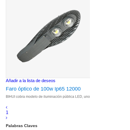
Añadir a la lista de deseos
Faro óptico de 100w Ip65 12000
BIHUI cobra modelo de iluminación pública LED, uno
lúmenes led de corriente alterna
de los modelos de iluminación pública más vendidos
para alumbrado público industrial
en 2019.
1
Palabras Claves