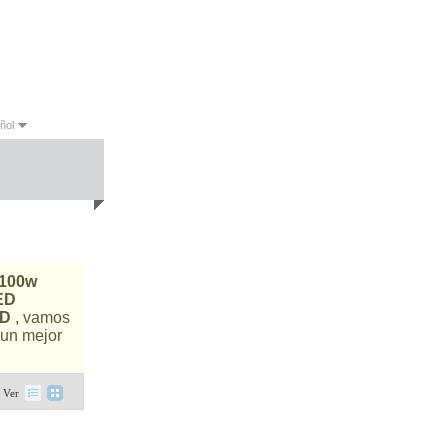
ñol
sh
Español
Português
 100w
ED
ED
, vamos
 un mejor
Ver