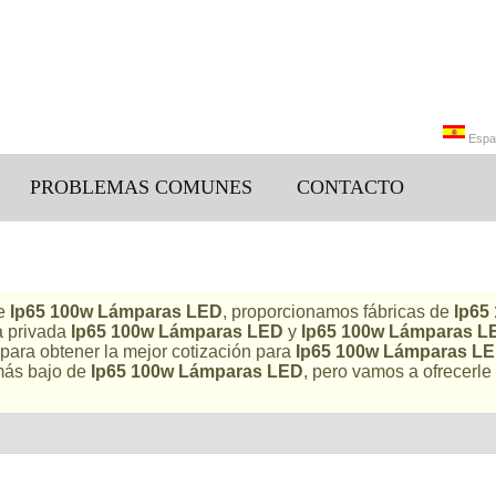
Espa
PROBLEMAS COMUNES
CONTACTO
Engli
de
Ip65 100w Lámparas LED
, proporcionamos fábricas de
Ip65
a privada
Ip65 100w Lámparas LED
y
Ip65 100w Lámparas L
para obtener la mejor cotización para
Ip65 100w Lámparas L
más bajo de
Ip65 100w Lámparas LED
, pero vamos a ofrecerle