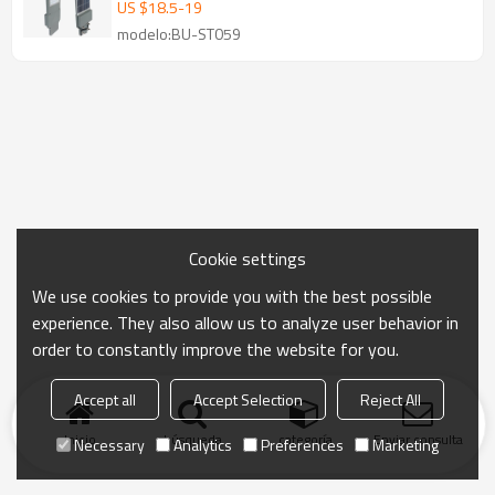
integrada
US $
18.5
-
19
modelo:BU-ST059
Cookie settings
We use cookies to provide you with the best possible
experience. They also allow us to analyze user behavior in
order to constantly improve the website for you.
Accept all
Accept Selection
Reject All
Inicio
búsqueda
categoría
Enviar consulta
Necessary
Analytics
Preferences
Marketing