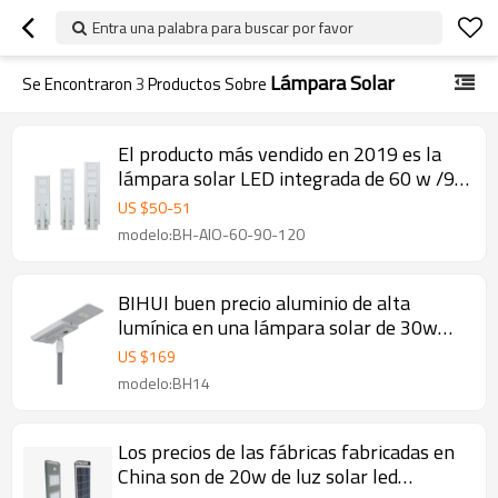
Entra una palabra para buscar por favor
Lámpara Solar
Se Encontraron
3
Productos Sobre
El producto más vendido en 2019 es la
lámpara solar LED integrada de 60 w /90
w /120 w
US $
50
-
51
modelo:BH-AIO-60-90-120
BIHUI buen precio aluminio de alta
lumínica en una lámpara solar de 30w
5100lm
US $
169
modelo:BH14
Los precios de las fábricas fabricadas en
China son de 20w de luz solar led