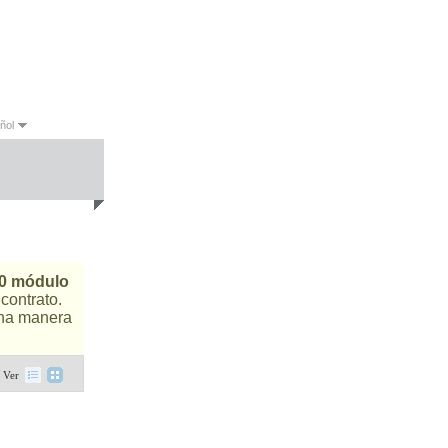
ñol
sh
Español
Português
0 módulo
contrato.
una manera
Ver