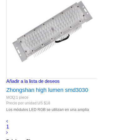
Añadir a la lista de deseos
Zhongshan high lumen smd3030
MOQ:
1
piece
40w 50w 60w módulo LED RGB
Precio por unidad:
US $
18
para lámparas de crecimiento de
Los módulos LED RGB se utilizan en una amplia
gama de aplicaciones, por ejemplo: lámparas de
plantas
crecimiento de plantas.
1