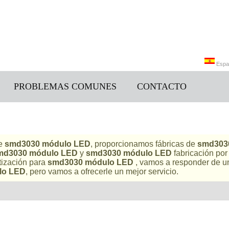
Espa
PROBLEMAS COMUNES
CONTACTO
Engli
de
smd3030 módulo LED
, proporcionamos fábricas de
smd303
md3030 módulo LED
y
smd3030 módulo LED
fabricación por 
tización para
smd3030 módulo LED
, vamos a responder de 
lo LED
, pero vamos a ofrecerle un mejor servicio.