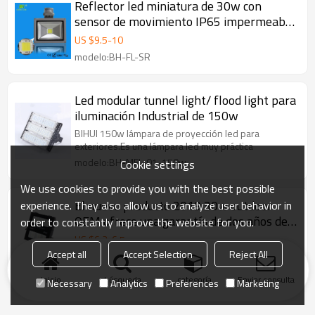
Reflector led miniatura de 30w con
sensor de movimiento IP65 impermeable
en interiores y exteriores
US $
9.5
-
10
modelo:BH-FL-SR
Led modular tunnel light/ flood light para
iluminación Industrial de 150w
BIHUI 150w lámpara de proyección led para
exteriores.Es una lámpara led muy práctica
modelo:BH-MFL-01-150w
Cookie settings
We use cookies to provide you with the best possible
El nuevo producto 2019 30w outdoor
experience. They also allow us to analyze user behavior in
OEM ofrece una garantía de dos años de
order to constantly improve the website for you.
100lm/w para las luces led
US $
6.2
-
6.5
Accept all
Accept Selection
Reject All
modelo:BH-FL056-030
Inicio
búsqueda
categoría
Enviar consulta
Necessary
Analytics
Preferences
Marketing