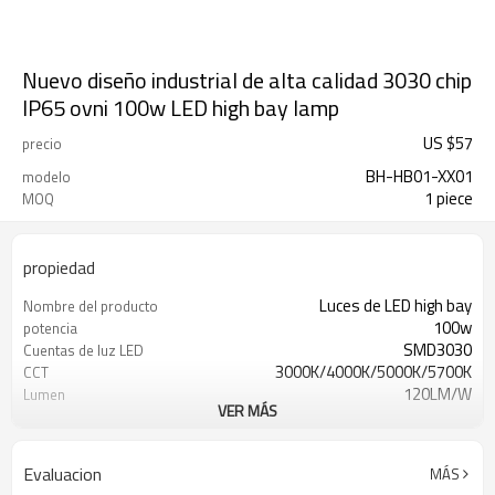
Nuevo diseño industrial de alta calidad 3030 chip
IP65 ovni 100w LED high bay lamp
US $
57
precio
BH-HB01-XX01
modelo
1 piece
MOQ
propiedad
Luces de LED high bay
Nombre del producto
100w
potencia
SMD3030
Cuentas de luz LED
3000K/4000K/5000K/5700K
CCT
120LM/W
Lumen
VER MÁS
60/90/120°
Ángulo de lente
negro
Color del cuerpo de la luz
Ra>70
negro
Evaluacion
MÁS