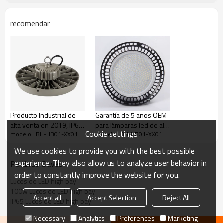
recomendar
Producto Industrial de
Garantía de 5 años OEM
alta venta en 2019, IP65
para lámparas led de alta
Cookie settings
modelo : BH-HB01-XX01
modelo : BH-HB01-XX01
100W, 150W, 200W, luz
altura de 150w con
LED de alta bahía,
atenuación de 0 a 10
We use cookies to provide you with the best possible
voltios
experience. They also allow us to analyze user behavior in
Palabras Claves
order to constantly improve the website for you.
Luces de LED high bay
100w Luces de LED high bay
Accept all
Accept Selection
Reject All
IP65 Luces de LED high bay
Necessary
Analytics
Preferences
Marketing