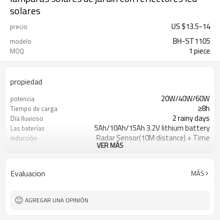
solares
US $
13.5
-
14
precio
BH-ST1105
modelo
1 piece
MOQ
propiedad
20W/40W/60W
potencia
≥8h
Tiempo de carga
2 rainy days
Día lluvioso
5Ah/10Ah/15Ah 3.2V lithium battery
Las baterías
Radar Sensor(10M distance) + Time
inducción
VER MÁS
Control
120LM/W
lúmenes
1.2Kg/1.6Kg/2.2Kg
peso
Evaluacion
MÁS
AGREGAR UNA OPINIÓN