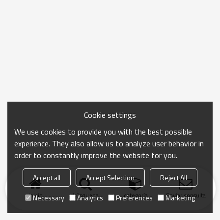
Cookie settings
We use cookies to provide you with the best possible
experience. They also allow us to analyze user behavior in
order to constantly improve the website for you.
Accept all
Accept Selection
Reject All
Inicio
búsqueda
categoría
Enviar consulta
Necessary
Analytics
Preferences
Marketing