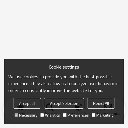
Cookie settings
We use cookies to provide you with the best possible
experience. They also allow us to analyze user behavior in
order to constantly improve the website for you.
Accept all
Accept Selection
Reject All
Inicio
búsqueda
categoría
Enviar consulta
Necessary
Analytics
Preferences
Marketing