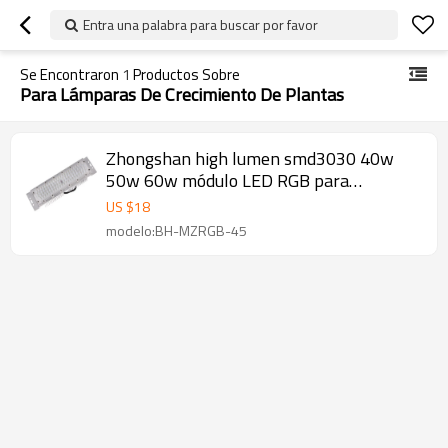
Entra una palabra para buscar por favor
Se Encontraron
1
Productos Sobre
Para Lámparas De Crecimiento De Plantas
Zhongshan high lumen smd3030 40w
50w 60w módulo LED RGB para
lámparas de crecimiento de plantas
US $
18
modelo:BH-MZRGB-45