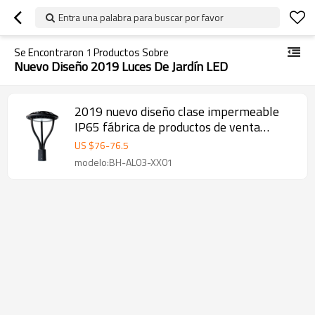
Entra una palabra para buscar por favor
Se Encontraron
1
Productos Sobre
Nuevo Diseño 2019 Luces De Jardín LED
2019 nuevo diseño clase impermeable
IP65 fábrica de productos de venta
directa 80w Luces de jardín LED
US $
76
-
76.5
modelo:BH-AL03-XX01