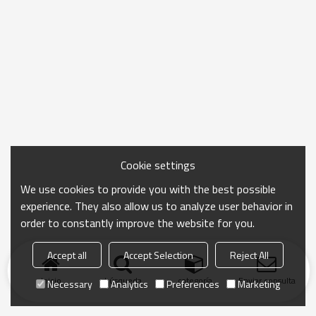
Cookie settings
We use cookies to provide you with the best possible
experience. They also allow us to analyze user behavior in
order to constantly improve the website for you.
Accept all
Accept Selection
Reject All
Inicio
búsqueda
categoría
Enviar consulta
Necessary
Analytics
Preferences
Marketing